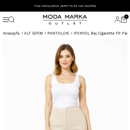
TÜM ÜRÜNLERDE SEPETTE EK %15 İNDİRİM
0
Anasayfa
ALT GİYİM
PANTOLON
IPEKYOL Bej Cigarette Fit Pan