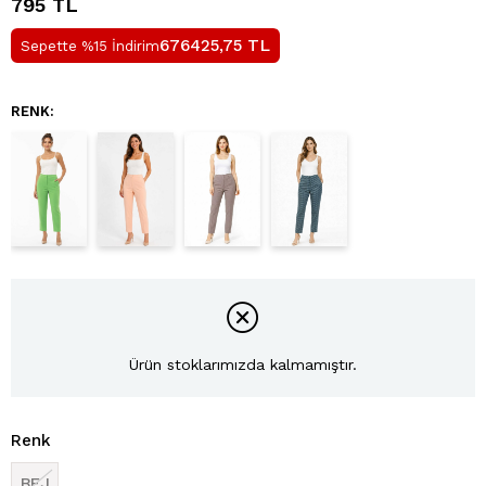
795 TL
TL
676425,75
Sepette %15 İndirim
RENK:
Ürün stoklarımızda kalmamıştır.
Renk
BEJ